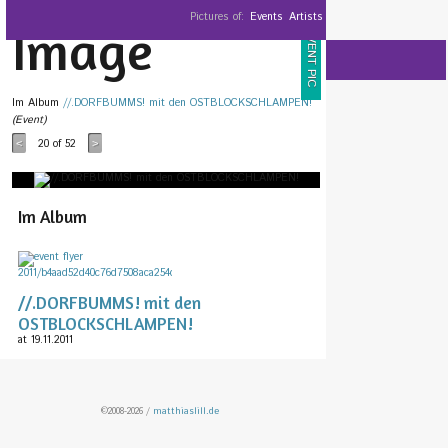
Pictures of:
Events
Artists
Image
EVENT PIC
Im Album
//.DORFBUMMS! mit den OSTBLOCKSCHLAMPEN!
(Event)
20
of 52
<
>
Im Album
//.DORFBUMMS! mit den
OSTBLOCKSCHLAMPEN!
at 19.11.2011
©2008-2026 /
matthiaslill.de