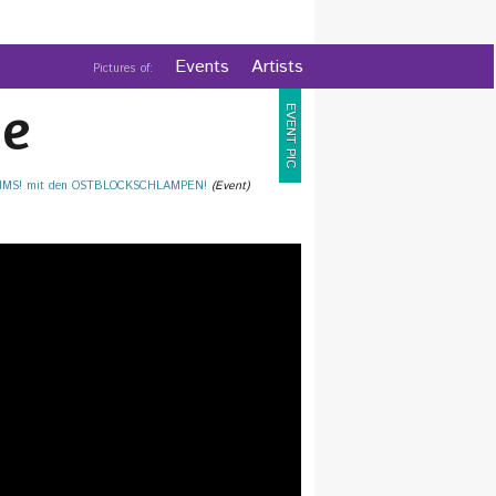
Events
Artists
Pictures of:
e
EVENT PIC
MMS! mit den OSTBLOCKSCHLAMPEN!
(Event)