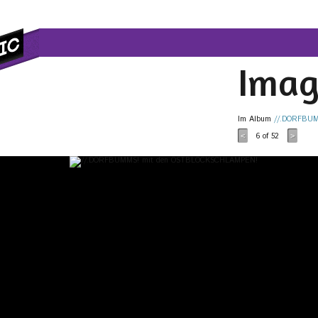
Imag
Im Album
//.DORFBU
6
of 52
<
>