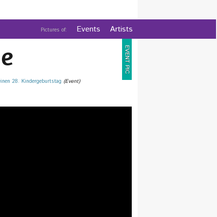
Events
Artists
Pictures of:
e
EVENT PIC
seinen 28. Kindergeburtstag
(Event)