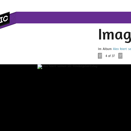
Imag
Im Album
Alex feiert 
4
of 37
<
>